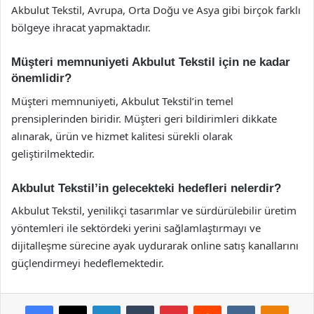
Akbulut Tekstil, Avrupa, Orta Doğu ve Asya gibi birçok farklı
bölgeye ihracat yapmaktadır.
Müşteri memnuniyeti Akbulut Tekstil için ne kadar
önemlidir?
Müşteri memnuniyeti, Akbulut Tekstil’in temel
prensiplerinden biridir. Müşteri geri bildirimleri dikkate
alınarak, ürün ve hizmet kalitesi sürekli olarak
geliştirilmektedir.
Akbulut Tekstil’in gelecekteki hedefleri nelerdir?
Akbulut Tekstil, yenilikçi tasarımlar ve sürdürülebilir üretim
yöntemleri ile sektördeki yerini sağlamlaştırmayı ve
dijitalleşme sürecine ayak uydurarak online satış kanallarını
güçlendirmeyi hedeflemektedir.
Facebook
X
LinkedIn
Tumblr
Pinterest
Reddit
VKontakte
Odnok