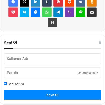
Pocket
Skype
Messenger
WhatsApp
Telegram
Viber
Line
E-Posta ile payla
Yazdır
Kayıt Ol
Unuttunuz mu?
Beni hatırla
Kayıt Ol