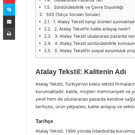
Skype
Sürdürülebilirlik ve Çevre Duyarlılığı
SSS (Sıkça Sorulan Sorular)
E-Posta ile paylaş
1. Atalay Tekstil hangi ürünleri sunmaktad
Yazdır
2. Atalay Tekstil'in kalite anlayışı nedir?
3. Atalay Tekstil uluslararası pazarda n
4. Atalay Tekstil sürdürülebilirlik konusu
5. Atalay Tekstil'in sosyal sorumluluk proj
Atalay Tekstil: Kalitenin Adı
Atalay Tekstil, Türkiye’nin köklü tekstil firmaları
korumaktadır. Kalite, müşteri memnuniyeti ve yen
yerel hem de uluslararası pazarda kendine sağlam
tarihçesi, ürün yelpazesi, kalite anlayışı ve sektö
Tarihçe
Atalay Tekstil, 1980 yılında İstanbul’da kurulmu