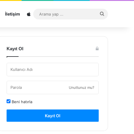
Sitemap
Arama
İletişim
yap
...
Kayıt Ol
Unuttunuz mu?
Beni hatırla
Kayıt Ol