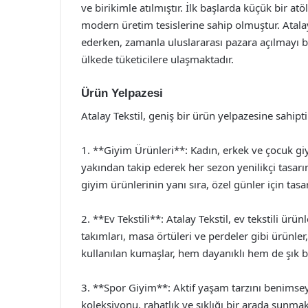
ve birikimle atılmıştır. İlk başlarda küçük bir a
modern üretim tesislerine sahip olmuştur. Atalay
ederken, zamanla uluslararası pazara açılmayı b
ülkede tüketicilere ulaşmaktadır.
Ürün Yelpazesi
Atalay Tekstil, geniş bir ürün yelpazesine sahipt
1. **Giyim Ürünleri**: Kadın, erkek ve çocuk giy
yakından takip ederek her sezon yenilikçi tasarı
giyim ürünlerinin yanı sıra, özel günler için tas
2. **Ev Tekstili**: Atalay Tekstil, ev tekstili ürün
takımları, masa örtüleri ve perdeler gibi ürünler
kullanılan kumaşlar, hem dayanıklı hem de şık 
3. **Spor Giyim**: Aktif yaşam tarzını benimsey
koleksiyonu, rahatlık ve şıklığı bir arada sunmak