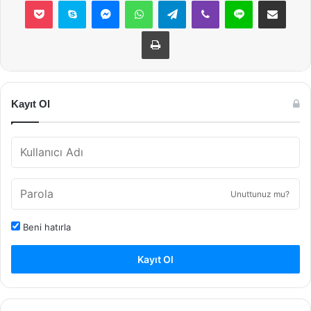
Pocket
Skype
Messenger
WhatsApp
Telegram
Viber
Line
E-Posta ile payla
Yazdır
Kayıt Ol
Unuttunuz mu?
Beni hatırla
Kayıt Ol