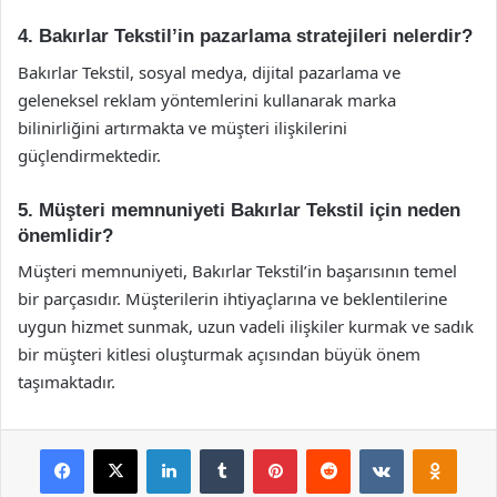
4. Bakırlar Tekstil’in pazarlama stratejileri nelerdir?
Bakırlar Tekstil, sosyal medya, dijital pazarlama ve
geleneksel reklam yöntemlerini kullanarak marka
bilinirliğini artırmakta ve müşteri ilişkilerini
güçlendirmektedir.
5. Müşteri memnuniyeti Bakırlar Tekstil için neden
önemlidir?
Müşteri memnuniyeti, Bakırlar Tekstil’in başarısının temel
bir parçasıdır. Müşterilerin ihtiyaçlarına ve beklentilerine
uygun hizmet sunmak, uzun vadeli ilişkiler kurmak ve sadık
bir müşteri kitlesi oluşturmak açısından büyük önem
taşımaktadır.
Facebook
X
LinkedIn
Tumblr
Pinterest
Reddit
VKontakte
Odnok