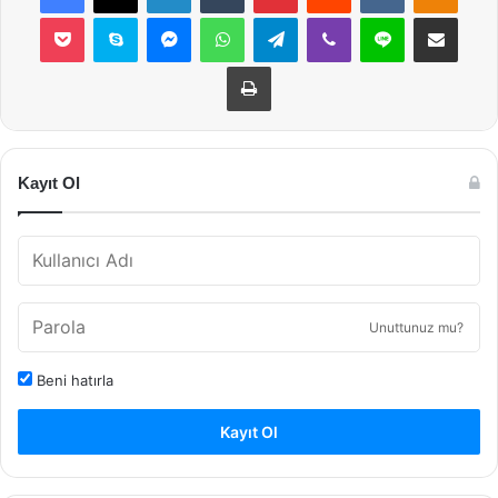
Pocket
Skype
Messenger
WhatsApp
Telegram
Viber
Line
E-Posta ile payla
Yazdır
Kayıt Ol
Unuttunuz mu?
Beni hatırla
Kayıt Ol