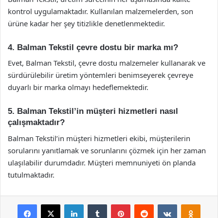
kontrol uygulamaktadır. Kullanılan malzemelerden, son
ürüne kadar her şey titizlikle denetlenmektedir.
4. Balman Tekstil çevre dostu bir marka mı?
Evet, Balman Tekstil, çevre dostu malzemeler kullanarak ve
sürdürülebilir üretim yöntemleri benimseyerek çevreye
duyarlı bir marka olmayı hedeflemektedir.
5. Balman Tekstil’in müşteri hizmetleri nasıl
çalışmaktadır?
Balman Tekstil’in müşteri hizmetleri ekibi, müşterilerin
sorularını yanıtlamak ve sorunlarını çözmek için her zaman
ulaşılabilir durumdadır. Müşteri memnuniyeti ön planda
tutulmaktadır.
Facebook
X
LinkedIn
Tumblr
Pinterest
Reddit
VKontakte
Odnok