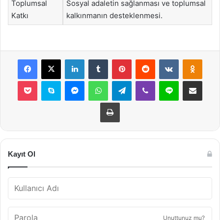
Toplumsal
Sosyal adaletin sağlanması ve toplumsal
Katkı
kalkınmanın desteklenmesi.
Facebook
X
LinkedIn
Tumblr
Pinterest
Reddit
VKontakte
Odnok
Pocket
Skype
Messenger
WhatsApp
Telegram
Viber
Line
E-Posta ile payla
Yazdır
Kayıt Ol
Unuttunuz mu?