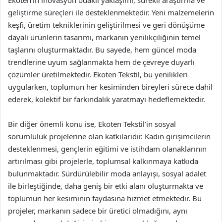
Ekoten’in inovasyon odaklı yaklaşımı, sürekli araştırma ve
geliştirme süreçleri ile desteklenmektedir. Yeni malzemelerin
keşfi, üretim tekniklerinin geliştirilmesi ve geri dönüşüme
dayalı ürünlerin tasarımı, markanın yenilikçiliğinin temel
taşlarını oluşturmaktadır. Bu sayede, hem güncel moda
trendlerine uyum sağlanmakta hem de çevreye duyarlı
çözümler üretilmektedir. Ekoten Tekstil, bu yenilikleri
uygularken, toplumun her kesiminden bireyleri sürece dahil
ederek, kolektif bir farkındalık yaratmayı hedeflemektedir.
Bir diğer önemli konu ise, Ekoten Tekstil’in sosyal
sorumluluk projelerine olan katkılarıdır. Kadın girişimcilerin
desteklenmesi, gençlerin eğitimi ve istihdam olanaklarının
artırılması gibi projelerle, toplumsal kalkınmaya katkıda
bulunmaktadır. Sürdürülebilir moda anlayışı, sosyal adalet
ile birleştiğinde, daha geniş bir etki alanı oluşturmakta ve
toplumun her kesiminin faydasına hizmet etmektedir. Bu
projeler, markanın sadece bir üretici olmadığını, aynı