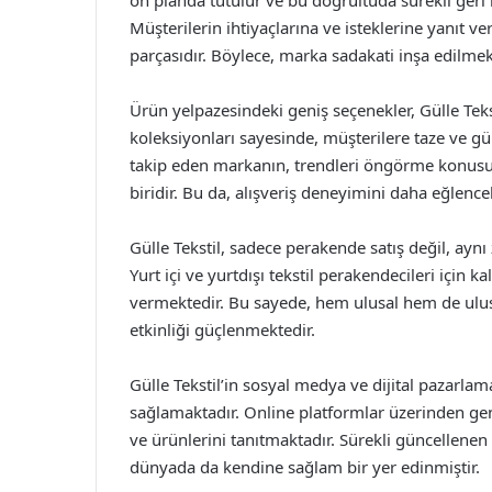
ön planda tutulur ve bu doğrultuda sürekli geri bi
Müşterilerin ihtiyaçlarına ve isteklerine yanıt 
parçasıdır. Böylece, marka sadakati inşa edilme
Ürün yelpazesindeki geniş seçenekler, Gülle Tekst
koleksiyonları sayesinde, müşterilere taze ve g
takip eden markanın, trendleri öngörme konusun
biridir. Bu da, alışveriş deneyimini daha eğlencel
Gülle Tekstil, sadece perakende satış değil, ay
Yurt içi ve yurtdışı tekstil perakendecileri için 
vermektedir. Bu sayede, hem ulusal hem de ulusl
etkinliği güçlenmektedir.
Gülle Tekstil’in sosyal medya ve dijital pazarlam
sağlamaktadır. Online platformlar üzerinden geni
ve ürünlerini tanıtmaktadır. Sürekli güncellenen
dünyada da kendine sağlam bir yer edinmiştir.