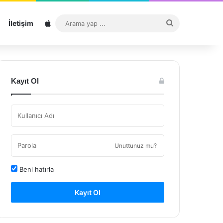
Sitemap
Arama
İletişim
yap
...
Kayıt Ol
Unuttunuz mu?
Beni hatırla
Kayıt Ol