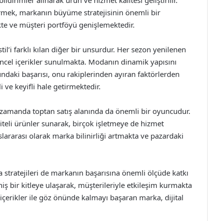
ldirimler alınarak ürün ve hizmet kalitesi geliştirilir.
vermek, markanın büyüme stratejisinin önemli bir
kte ve müşteri portföyü genişlemektedir.
il’i farklı kılan diğer bir unsurdur. Her sezon yenilenen
üncel içerikler sunulmakta. Modanın dinamik yapısını
daki başarısı, onu rakiplerinden ayıran faktörlerden
i ve keyifli hale getirmektedir.
nı zamanda toptan satış alanında da önemli bir oyuncudur.
kaliteli ürünler sunarak, birçok işletmeye de hizmet
ararası olarak marka bilinirliği artmakta ve pazardaki
a stratejileri de markanın başarısına önemli ölçüde katkı
ş bir kitleye ulaşarak, müşterileriyle etkileşim kurmakta
 içerikler ile göz önünde kalmayı başaran marka, dijital