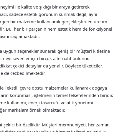
eyimi ile kalite ve şıklığı bir araya getirerek
acı, sadece estetik görünüm sunmak değil, aynı
ürgen bir malzeme kullanılarak gerçekleştirilen üretim
edir. Bu, her bir parçanın hem estetik hem de fonksiyonel
sını sağlamaktadır.
rza uygun seçenekler sunarak geniş bir müşteri kitlesine
meyi sevenler için birçok alternatif bulunur.
ikkat çekici detaylar da yer alır. Böylece tüketiciler,
ile de cezbedilmektedir.
le Tekstil, çevre dostu malzemeler kullanarak doğaya
ların korunması, işletmenin temel felsefelerinden biridir.
e kullanımı, enerji tasarrufu ve atık yönetimi
diğer markalara örnek olmaktadır.
at çekici bir özelliktir. Müşteri memnuniyeti, her zaman