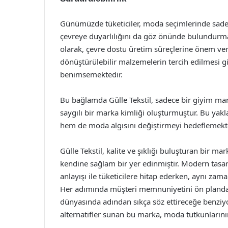
Günümüzde tüketiciler, moda seçimlerinde sadec
çevreye duyarlılığını da göz önünde bulundurmak
olarak, çevre dostu üretim süreçlerine önem ve
dönüştürülebilir malzemelerin tercih edilmesi gi
benimsemektedir.
Bu bağlamda Gülle Tekstil, sadece bir giyim ma
saygılı bir marka kimliği oluşturmuştur. Bu ya
hem de moda algısını değiştirmeyi hedeflemekte
Gülle Tekstil, kalite ve şıklığı buluşturan bir m
kendine sağlam bir yer edinmiştir. Modern tasarı
anlayışı ile tüketicilere hitap ederken, aynı z
Her adımında müşteri memnuniyetini ön planda 
dünyasında adından sıkça söz ettireceğe benziyor.
alternatifler sunan bu marka, moda tutkunlarını