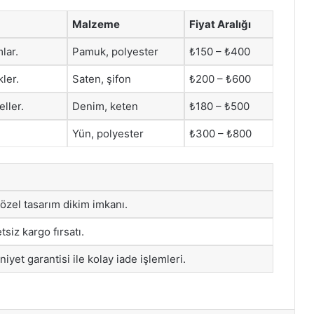
Malzeme
Fiyat Aralığı
lar.
Pamuk, polyester
₺150 – ₺400
ler.
Saten, şifon
₺200 – ₺600
ller.
Denim, keten
₺180 – ₺500
Yün, polyester
₺300 – ₺800
 özel tasarım dikim imkanı.
tsiz kargo fırsatı.
yet garantisi ile kolay iade işlemleri.