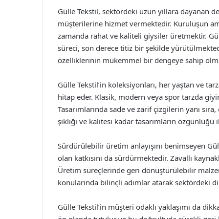
Gülle Tekstil, sektördeki uzun yıllara dayanan den
müşterilerine hizmet vermektedir. Kuruluşun am
zamanda rahat ve kaliteli giysiler üretmektir. G
süreci, son derece titiz bir şekilde yürütülmekt
özelliklerinin mükemmel bir dengeye sahip olma
Gülle Tekstil’in koleksiyonları, her yaştan ve ta
hitap eder. Klasik, modern veya spor tarzda giyin
Tasarımlarında sade ve zarif çizgilerin yanı sıra, d
şıklığı ve kalitesi kadar tasarımların özgünlüğü 
Sürdürülebilir üretim anlayışını benimseyen Gül
olan katkısını da sürdürmektedir. Zavallı kaynak
Üretim süreçlerinde geri dönüştürülebilir malzem
konularında bilinçli adımlar atarak sektördeki 
Gülle Tekstil’in müşteri odaklı yaklaşımı da dikk