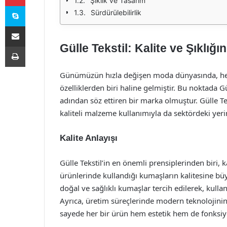
Şıklık ve Tasarım
Skype
Sürdürülebilirlik
E-Posta ile paylaş
Gülle Tekstil: Kalite ve Şıklı
Yazdır
Günümüzün hızla değişen moda dünyasında, hem ş
özelliklerden biri haline gelmiştir. Bu noktada G
adından söz ettiren bir marka olmuştur. Gülle Te
kaliteli malzeme kullanımıyla da sektördeki yeri
Kalite Anlayışı
Gülle Tekstil’in en önemli prensiplerinden biri, k
ürünlerinde kullandığı kumaşların kalitesine bü
doğal ve sağlıklı kumaşlar tercih edilerek, kull
Ayrıca, üretim süreçlerinde modern teknolojinin y
sayede her bir ürün hem estetik hem de fonksiyo