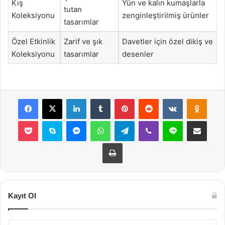
Kış
Yün ve kalın kumaşlarla
tutan
Koleksiyonu
zenginleştirilmiş ürünler
tasarımlar
Özel Etkinlik
Zarif ve şık
Davetler için özel dikiş ve
Koleksiyonu
tasarımlar
desenler
Facebook
X
LinkedIn
Tumblr
Pinterest
Reddit
VKontakte
Odnok
Pocket
Skype
Messenger
WhatsApp
Telegram
Viber
Line
E-Posta ile payla
Yazdır
Kayıt Ol