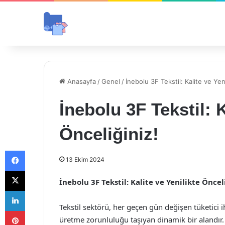
Anasayfa
/
Genel
/
İnebolu 3F Tekstil: Kalite ve Yen
İnebolu 3F Tekstil: K
Önceliğiniz!
Facebook
13 Ekim 2024
X
İnebolu 3F Tekstil: Kalite ve Yenilikte Öncel
LinkedIn
Tekstil sektörü, her geçen gün değişen tüketici i
Pinterest
üretme zorunluluğu taşıyan dinamik bir alandır