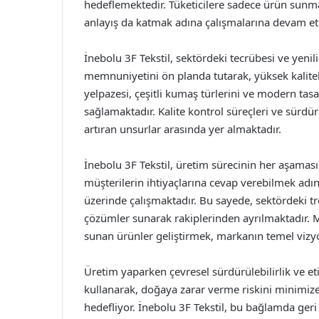
hedeflemektedir. Tüketicilere sadece ürün sunma
anlayış da katmak adına çalışmalarına devam et
İnebolu 3F Tekstil, sektördeki tecrübesi ve yenil
memnuniyetini ön planda tutarak, yüksek kalitel
yelpazesi, çeşitli kumaş türlerini ve modern tas
sağlamaktadır. Kalite kontrol süreçleri ve sürdür
artıran unsurlar arasında yer almaktadır.
İnebolu 3F Tekstil, üretim sürecinin her aşamas
müşterilerin ihtiyaçlarına cevap verebilmek adın
üzerinde çalışmaktadır. Bu sayede, sektördeki t
çözümler sunarak rakiplerinden ayrılmaktadır. Müş
sunan ürünler geliştirmek, markanın temel vizy
Üretim yaparken çevresel sürdürülebilirlik ve e
kullanarak, doğaya zarar verme riskini minimize
hedefliyor. İnebolu 3F Tekstil, bu bağlamda ge