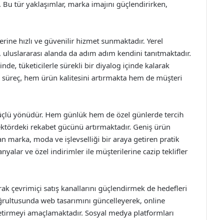
. Bu tür yaklaşımlar, marka imajını güçlendirirken,
lerine hızlı ve güvenilir hizmet sunmaktadır. Yerel
, uluslararası alanda da adım adım kendini tanıtmaktadır.
nde, tüketicilerle sürekli bir diyalog içinde kalarak
Bu süreç, hem ürün kalitesini artırmakta hem de müşteri
r güçlü yönüdür. Hem günlük hem de özel günlerde tercih
sektördeki rekabet gücünü artırmaktadır. Geniş ürün
ran marka, moda ve işlevselliği bir araya getiren pratik
lar ve özel indirimler ile müşterilerine cazip teklifler
ak çevrimiçi satış kanallarını güçlendirmek de hedefleri
oğrultusunda web tasarımını güncelleyerek, online
getirmeyi amaçlamaktadır. Sosyal medya platformları