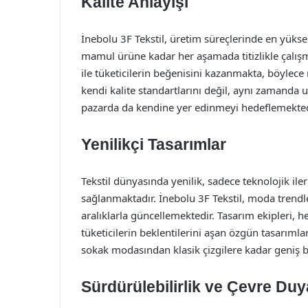
Kalite Anlayışı
İnebolu 3F Tekstil, üretim süreçlerinde en yük
mamul ürüne kadar her aşamada titizlikle çalışma
ile tüketicilerin beğenisini kazanmakta, böylece
kendi kalite standartlarını değil, aynı zamanda u
pazarda da kendine yer edinmeyi hedeflemekted
Yenilikçi Tasarımlar
Tekstil dünyasında yenilik, sadece teknolojik ile
sağlanmaktadır. İnebolu 3F Tekstil, moda trendle
aralıklarla güncellemektedir. Tasarım ekipleri, h
tüketicilerin beklentilerini aşan özgün tasarımla
sokak modasından klasik çizgilere kadar geniş b
Sürdürülebilirlik ve Çevre Duya