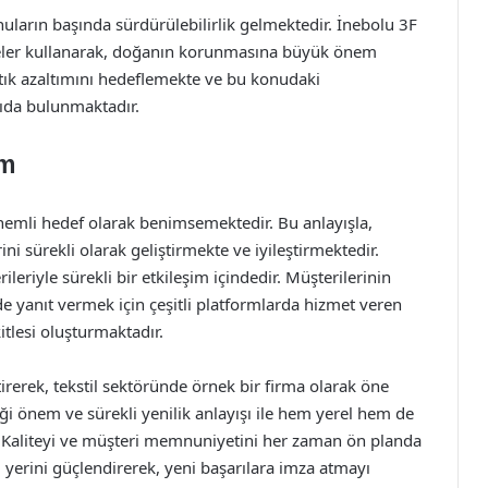
ların başında sürdürülebilirlik gelmektedir. İnebolu 3F
emeler kullanarak, doğanın korunmasına büyük önem
atık azaltımını hedeflemekte ve bu konudaki
kıda bulunmaktadır.
im
nemli hedef olarak benimsemektedir. Bu anlayışla,
ini sürekli olarak geliştirmekte ve iyileştirmektedir.
rileriyle sürekli bir etkileşim içindedir. Müşterilerinin
kilde yanıt vermek için çeşitli platformlarda hizmet veren
itlesi oluşturmaktadır.
etirerek, tekstil sektöründe örnek bir firma olarak öne
ği önem ve sürekli yenilik anlayışı ile hem yerel hem de
. Kaliteyi ve müşteri memnuniyetini her zaman ön planda
i yerini güçlendirerek, yeni başarılara imza atmayı