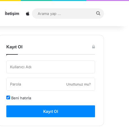
Sitemap
Arama
İletişim
yap
...
Kayıt Ol
Unuttunuz mu?
Beni hatırla
Kayıt Ol