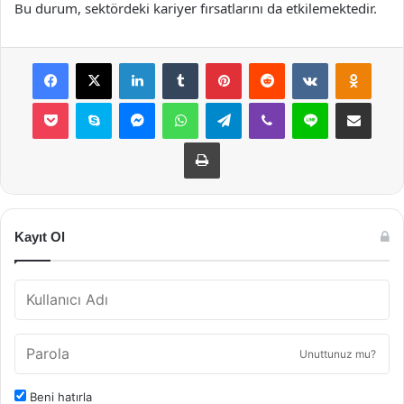
Bu durum, sektördeki kariyer fırsatlarını da etkilemektedir.
Facebook
X
LinkedIn
Tumblr
Pinterest
Reddit
VKontakte
Odnok
Pocket
Skype
Messenger
WhatsApp
Telegram
Viber
Line
E-Posta ile payla
Yazdır
Kayıt Ol
Unuttunuz mu?
Beni hatırla