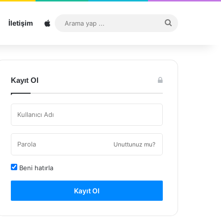
Sitemap
Arama
İletişim
yap
...
Kayıt Ol
Unuttunuz mu?
Beni hatırla
Kayıt Ol