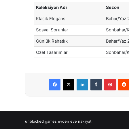
Koleksiyon Adı
Sezon
Klasik Elegans
Bahar/Yaz 
Sosyal Sorunlar
Sonbahar/K
Günlük Rahatlık
Bahar/Yaz 
Özel Tasarımlar
Sonbahar/K
Facebook
X
LinkedIn
Tumblr
Pintere
unblocked games
evden eve nakliyat