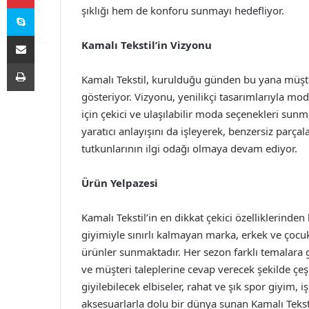
Skype
şıklığı hem de konforu sunmayı hedefliyor.
E-Posta ile paylaş
Kamalı Tekstil’in Vizyonu
Yazdır
Kamalı Tekstil, kurulduğu günden bu yana müşter
gösteriyor. Vizyonu, yenilikçi tasarımlarıyla m
için çekici ve ulaşılabilir moda seçenekleri su
yaratıcı anlayışını da işleyerek, benzersiz parç
tutkunlarının ilgi odağı olmaya devam ediyor.
Ürün Yelpazesi
Kamalı Tekstil’in en dikkat çekici özelliklerinde
giyimiyle sınırlı kalmayan marka, erkek ve çocuk 
ürünler sunmaktadır. Her sezon farklı temalara 
ve müşteri taleplerine cevap verecek şekilde ç
giyilebilecek elbiseler, rahat ve şık spor giyim, 
aksesuarlarla dolu bir dünya sunan Kamalı Tekst