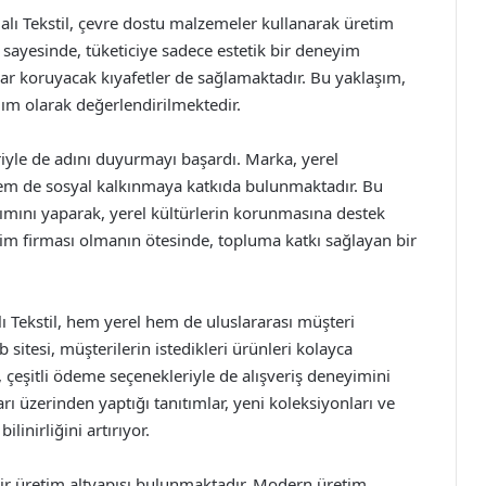
lı Tekstil, çevre dostu malzemeler kullanarak üretim
sayesinde, tüketiciye sadece estetik bir deneyim
ar koruyacak kıyafetler de sağlamaktadır. Bu yaklaşım,
dım olarak değerlendirilmektedir.
riyle de adını duyurmayı başardı. Marka, yerel
hem de sosyal kalkınmaya katkıda bulunmaktadır. Bu
ıtımını yaparak, yerel kültürlerin korunmasına destek
yim firması olmanın ötesinde, topluma katkı sağlayan bir
ı Tekstil, hem yerel hem de uluslararası müşteri
sitesi, müşterilerin istedikleri ürünleri kolayca
 çeşitli ödeme seçenekleriyle de alışveriş deneyimini
rı üzerinden yaptığı tanıtımlar, yeni koleksiyonları ve
linirliğini artırıyor.
ir üretim altyapısı bulunmaktadır. Modern üretim