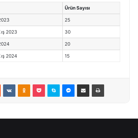
Ürün Sayısı
2023
25
ış 2023
30
2024
20
ış 2024
15
st
Reddit
VKontakte
Odnoklassniki
Pocket
Skype
Messenger
E-Posta ile paylaş
Yazdır