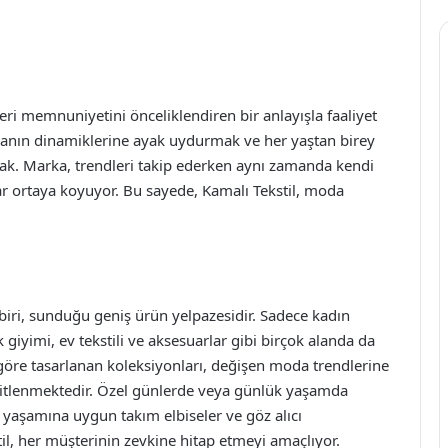
i memnuniyetini önceliklendiren bir anlayışla faaliyet
odanın dinamiklerine ayak uydurmak ve her yaştan birey
nmak. Marka, trendleri takip ederken aynı zamanda kendi
alar ortaya koyuyor. Bu sayede, Kamalı Tekstil, moda
n biri, sunduğu geniş ürün yelpazesidir. Sadece kadın
giyimi, ev tekstili ve aksesuarlar gibi birçok alanda da
göre tasarlanan koleksiyonları, değişen moda trendlerine
eşitlenmektedir. Özel günlerde veya günlük yaşamda
iş yaşamına uygun takım elbiseler ve göz alıcı
il, her müşterinin zevkine hitap etmeyi amaçlıyor.