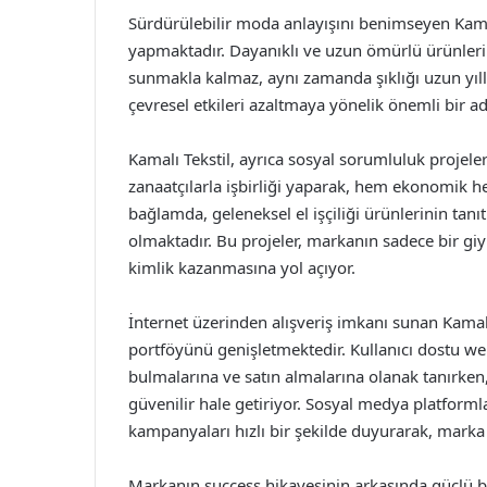
Sürdürülebilir moda anlayışını benimseyen Kama
yapmaktadır. Dayanıklı ve uzun ömürlü ürünleri 
sunmakla kalmaz, aynı zamanda şıklığı uzun yıll
çevresel etkileri azaltmaya yönelik önemli bir a
Kamalı Tekstil, ayrıca sosyal sorumluluk projele
zanaatçılarla işbirliği yaparak, hem ekonomik 
bağlamda, geleneksel el işçiliği ürünlerinin tan
olmaktadır. Bu projeler, markanın sadece bir gi
kimlik kazanmasına yol açıyor.
İnternet üzerinden alışveriş imkanı sunan Kamal
portföyünü genişletmektedir. Kullanıcı dostu web 
bulmalarına ve satın almalarına olanak tanırken,
güvenilir hale getiriyor. Sosyal medya platformla
kampanyaları hızlı bir şekilde duyurarak, marka bi
Markanın success hikayesinin arkasında güçlü b