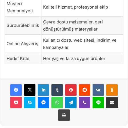
Müşteri
Kaliteli hizmet, profesyonel ekip
Memnuniyeti
Çevre dostu malzemeler, geri
Sürdürülebilirlik
dönüştürülmüş materyaller
Kullanıcı dostu web sitesi, indirim ve
Online Alışveriş
kampanyalar
Hedef Kitle
Her yaş ve tarza uygun ürünler
Facebook
X
LinkedIn
Tumblr
Pinterest
Reddit
VKontakte
Odnok
Pocket
Skype
Messenger
WhatsApp
Telegram
Viber
Line
E-Posta ile payla
Yazdır