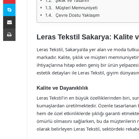
Şıklık ve Tasarım
Skype
Müşteri Memnuniyeti
Çevre Dostu Yaklaşım
E-Posta ile paylaş
Yazdır
Leras Tekstil Sakarya: Kalite v
Leras Tekstil, Sakarya’da yer alan ve moda tutku
markadır. Kalite, şıklık ve müşteri memnuniyeti
ihtiyaçlarına hitap eden geniş bir ürün yelpazes
estetik detayları ile Leras Tekstil, giyim dünyas
Kalite ve Dayanıklılık
Leras Tekstil’in en büyük özelliklerinden biri, sun
kumaşlardan üretilmektedir. Özenle tasarlanan 
hem de özel etkinliklerde şıklığı garanti etmekte
ömürlü olmasını sağlarken, bu da müşterilerin m
olarak belirleyen Leras Tekstil, sektördeki rekab