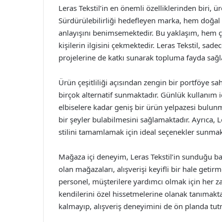
Leras Tekstil’in en önemli özelliklerinden biri, 
Sürdürülebilirliği hedefleyen marka, hem doğa
anlayışını benimsemektedir. Bu yaklaşım, hem 
kişilerin ilgisini çekmektedir. Leras Tekstil, sa
projelerine de katkı sunarak topluma fayda sağl
Ürün çeşitliliği açısından zengin bir portföye sa
birçok alternatif sunmaktadır. Günlük kullanım içi
elbiselere kadar geniş bir ürün yelpazesi bulunm
bir şeyler bulabilmesini sağlamaktadır. Ayrıca, L
stilini tamamlamak için ideal seçenekler sunmak
Mağaza içi deneyim, Leras Tekstil’in sunduğu baş
olan mağazaları, alışverişi keyifli bir hale getirm
personel, müşterilere yardımcı olmak için her za
kendilerini özel hissetmelerine olanak tanımaktad
kalmayıp, alışveriş deneyimini de ön planda tut