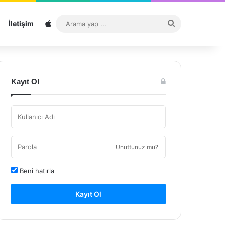
Sitemap
Arama
İletişim
yap
...
Kayıt Ol
Unuttunuz mu?
Beni hatırla
Kayıt Ol