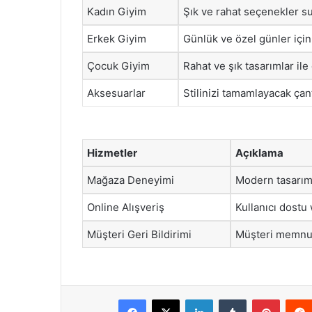
Kadın Giyim
Şık ve rahat seçenekler su
Erkek Giyim
Günlük ve özel günler için 
Çocuk Giyim
Rahat ve şık tasarımlar ile
Aksesuarlar
Stilinizi tamamlayacak çanta
Hizmetler
Açıklama
Mağaza Deneyimi
Modern tasarıml
Online Alışveriş
Kullanıcı dostu w
Müşteri Geri Bildirimi
Müşteri memnuni
Facebook
X
LinkedIn
Tumblr
Pintere