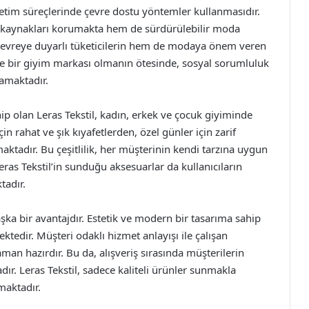
üretim süreçlerinde çevre dostu yöntemler kullanmasıdır.
l kaynakları korumakta hem de sürdürülebilir moda
çevreye duyarlı tüketicilerin hem de modaya önem veren
dece bir giyim markası olmanın ötesinde, sosyal sorumluluk
amaktadır.
hip olan Leras Tekstil, kadın, erkek ve çocuk giyiminde
n rahat ve şık kıyafetlerden, özel günler için zarif
aktadır. Bu çeşitlilik, her müşterinin kendi tarzına uygun
eras Tekstil’in sunduğu aksesuarlar da kullanıcıların
tadır.
ka bir avantajdır. Estetik ve modern bir tasarıma sahip
ektedir. Müşteri odaklı hizmet anlayışı ile çalışan
man hazırdır. Bu da, alışveriş sırasında müşterilerin
ır. Leras Tekstil, sadece kaliteli ürünler sunmakla
maktadır.