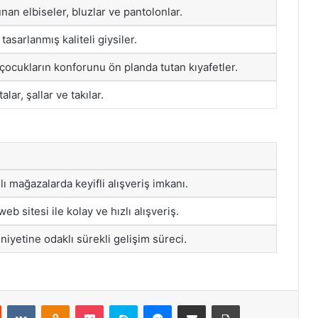
nan elbiseler, bluzlar ve pantolonlar.
tasarlanmış kaliteli giysiler.
 çocukların konforunu ön planda tutan kıyafetler.
lar, şallar ve takılar.
ı mağazalarda keyifli alışveriş imkanı.
eb sitesi ile kolay ve hızlı alışveriş.
yetine odaklı sürekli gelişim süreci.
st
Reddit
VKontakte
Odnoklassniki
Pocket
Skype
Messenger
E-Posta ile paylaş
Yazdır