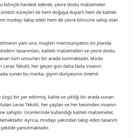
bu bilinçle hareket ederek, çevre dostu malzemeler
üretim süreçleri ile hem doğaya duyarlı hem de kaliteli
em modayı takip eden hem de çevre bilincine sahip olan
esi olmanın yanı sıra, müşteri memnuniyetini ön planda
Modern tasarımları, kaliteli malzemeleri ve çevre dostu
 aranan tüm unsurları bir arada sunmaktadır. Moda
n Leras Tekstil, her geçen gün daha fazla insanın
r arada sunan bu marka, giyim dünyasının önemli
 özgü bir yer edinmiş, kalite ve şıklığı bir arada sunan
utan Leras Tekstil, her yaştan ve her kesimden insanın
ne sahiptir. Ürünlerinde kullandığı kaliteli malzemeler,
lamaktadır. Ayrıca, modayı yakından takip eden tasarım
i şekilde yansıtmaktadır.