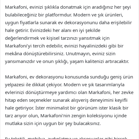
Markafoni, evinizi şıklıkla donatmak için aradığınız her şeyi
bulabileceğiniz bir platformdur. Modern ve şık ürünleri,
uygun fiyatlarla sunarak ev dekorasyonunu daha erişilebilir
hale getirir. Evinizdeki her alanı en iyi şekilde
değerlendirmek ve kişisel tarzınızı yansıtmak için
Markafoni’yi tercih edebilir, evinizi hayalinizdeki gibi bir
mekâna dönüştürebilirsiniz. Unutmayın, eviniz sizin
yansımanızdır ve onun şıklığı, yaşam kalitenizi artıracaktır.
Markafoni, ev dekorasyonu konusunda sunduğu geniş ürün
yelpazesi ile dikkat çekiyor. Modern ve şık tasarımlarıyla
evlerinizi dönüştürmeye yardımcı olan Markafoni, her zevke
hitap eden seçenekler sunarak alışveriş deneyimini keyifli
hale getiriyor. İster minimalist bir görünüm ister klasik bir
tarz arıyor olun, Markafoni’nin zengin koleksiyonu içinde
mutlaka sizin için uygun bir şey bulacaksınız.
Ev tekstili, mobilya, aydınlatma ve aksesuarlar gibi birçok