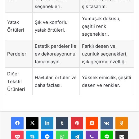
seçenekleri.
şık tasarım.
Yumuşak dokusu,
Yatak
Şık ve konforlu
çeşitli renk
Örtüleri
yatak örtüleri.
seçenekleri.
Estetik perdeler ile
Farklı desen ve
Perdeler
ev dekorasyonunu
uzunluk seçenekleri,
tamamlayın.
ışık geçirme özelliği.
Diğer
Havlular, örtüler ve
Yüksek emicilik, çeşitli
Tekstil
daha fazlası.
desen ve renkler.
Ürünleri
Facebook
X
LinkedIn
Tumblr
Pinterest
Reddit
VKontakte
Odnok
Pocket
Skype
Messenger
WhatsApp
Telegram
Viber
Line
E-Posta ile payla