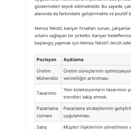
göstermeleri teşvik edilmektedir. Bu sayede, çal
alanında da farkındalık geliştirmekte ve pozitif b
Menza Tekstil, kariyer fırsatları sunan, çalışan
ortamı sağlayan bir şirkettir. Kariyer hedefleri
başlangıç yapmak için Menza Tekstil’i tercih edeb
Pozisyon
Açıklama
Üretim
Üretim süreçlerinin optimizasyo
Mühendisi
verimliliğin artırılması.
Yeni koleksiyonların tasarımını 
Tasarımcı
trendleri takip etmek.
Pazarlama
Pazarlama stratejilerinin geliştir
Uzmanı
uygulanması.
Satış
Müşteri ilişkilerinin yönetilmesi 