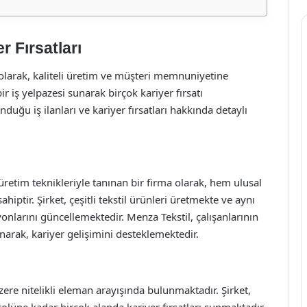
r Fırsatları
 olarak, kaliteli üretim ve müşteri memnuniyetine
r iş yelpazesi sunarak birçok kariyer fırsatı
uğu iş ilanları ve kariyer fırsatları hakkında detaylı
üretim teknikleriyle tanınan bir firma olarak, hem ulusal
ptir. Şirket, çeşitli tekstil ürünleri üretmekte ve aynı
nlarını güncellemektedir. Menza Tekstil, çalışanlarının
narak, kariyer gelişimini desteklemektedir.
ere nitelikli eleman arayışında bulunmaktadır. Şirket,
lüne kadar birçok alanda kariyer fırsatları sunmaktadır.