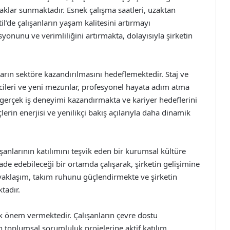
aklar sunmaktadır. Esnek çalışma saatleri, uzaktan
il’de çalışanların yaşam kalitesini artırmayı
onunu ve verimliliğini artırmakta, dolayısıyla şirketin
arın sektöre kazandırılmasını hedeflemektedir. Staj ve
cileri ve yeni mezunlar, profesyonel hayata adım atma
a gerçek iş deneyimi kazandırmakta ve kariyer hedeflerini
lerin enerjisi ve yenilikçi bakış açılarıyla daha dinamik
ışanlarının katılımını teşvik eden bir kurumsal kültüre
 ifade edebileceği bir ortamda çalışarak, şirketin gelişimine
 yaklaşım, takım ruhunu güçlendirmekte ve şirketin
tadır.
ük önem vermektedir. Çalışanların çevre dostu
n toplumsal sorumluluk projelerine aktif katılım