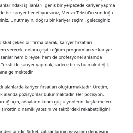
anlarındaki iş ilanları, geniş bir yelpazede kariyer yapma
de bir kariyer hedefliyorsanız, Menza Tekstil’in sunduğu
siniz. Unutmayın, doğru bir kariyer seçimi, geleceğiniz
ikkat çeken bir firma olarak, kariyer fırsatları
nem vererek, onlara çeşitli eğitim programları ve kariyer
alışanlar hem bireysel hem de profesyonel anlamda
 Tekstil’de kariyer yapmak, sadece bir iş bulmak değil,
ına gelmektedir.
lı alanlarda kariyer fırsatları oluşturmaktadır. Üretim,
ok alanda pozisyonlar bulunmaktadır. Her pozisyon,
tirdiği için, adayların kendi güçlü yönlerini keşfetmeleri
, şirketin dinamik yapısını ve sektördeki rekabetçiliğini
nden biridir. Şirket, çalışanlarının iş-yaşam dengesini