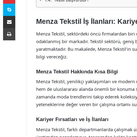
Skype
E-Posta ile paylaş
Menza Tekstil İş İlanları: Kariye
Yazdır
Menza Tekstil, sektördeki öncü firmalardan biri
odaklanmış bir markadır. Tekstil sektörü, geniş bi
yaratmaktadır. Bu makalede, Menza Tekstil’in sund
bilgi vereceğiz.
Menza Tekstil Hakkında Kısa Bilgi
Menza Tekstil, yenilikçi yaklaşımları ve modern 
hem de uluslararası alanda önemli bir konuma sahi
zamanda moda trendlerini takip ederek koleksiyo
yeteneklerine değer veren bir çalışma ortamı su
Kariyer Fırsatları ve İş İlanları
Menza Tekstil, farklı departmanlarda çalışmak üz
üretimden pazarlamaya, tasarımdan kalite kontro