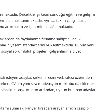
unmaktadır. Öncelikle, şirketin sunduğu eğitim ve gelişim
lerine olanak tanımaktadır. Ayrıca, takım çalışmasına
nu artırmakta ve iş tatminini sağlamaktadır.
naklardan da faydalanma fırsatına sahiptir. Sağlık
şanların yaşam standartlarını yükseltmektedir. Bunun yanı
e sosyal sorumluluk projeleri, çalışanların aidiyet
mak isteyen adaylar, şirketin resmi web sitesi üzerinden
yaparken, CV’nin yanı sıra motivasyon mektubu da eklemek,
 olacaktır. Başvuruların ardından, uygun bulunan adaylar
tamı sunarak, kariyer fırsatları arayanlar için cazip bir