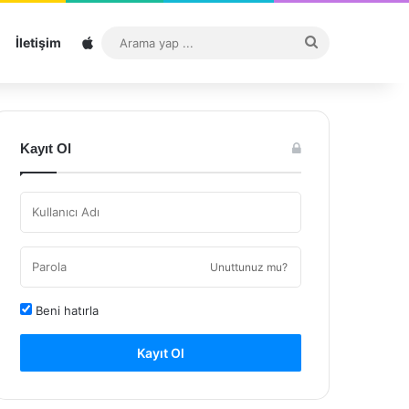
Sitemap
Arama
İletişim
yap
...
Kayıt Ol
Unuttunuz mu?
Beni hatırla
Kayıt Ol