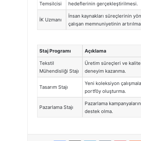
Temsilcisi
hedeflerinin gerçekleştirilmesi.
İnsan kaynakları süreçlerinin yö
İK Uzmanı
çalışan memnuniyetinin artırılma
Staj Programı
Açıklama
Tekstil
Üretim süreçleri ve kalite
Mühendisliği Stajı
deneyim kazanma.
Yeni koleksiyon çalışmal
Tasarım Stajı
portföy oluşturma.
Pazarlama kampanyaların
Pazarlama Stajı
destek olma.
Facebook
X
LinkedIn
Tumblr
Pintere