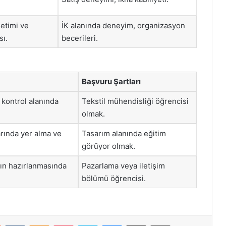
netimi ve
İK alanında deneyim, organizasyon
sı.
becerileri.
Başvuru Şartları
 kontrol alanında
Tekstil mühendisliği öğrencisi
olmak.
arında yer alma ve
Tasarım alanında eğitim
görüyor olmak.
ın hazırlanmasında
Pazarlama veya iletişim
bölümü öğrencisi.
st
Reddit
VKontakte
Odnoklassniki
Pocket
Skype
Messenger
E-Posta ile paylaş
Yazdır