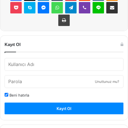
Pocket
Skype
Messenger
WhatsApp
Telegram
Viber
Line
E-Posta ile payla
Yazdır
Kayıt Ol
Unuttunuz mu?
Beni hatırla
Kayıt Ol