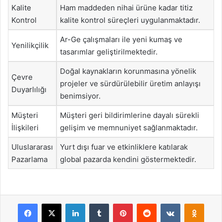
Kalite
Ham maddeden nihai ürüne kadar titiz
Kontrol
kalite kontrol süreçleri uygulanmaktadır.
Ar-Ge çalışmaları ile yeni kumaş ve
Yenilikçilik
tasarımlar geliştirilmektedir.
Doğal kaynakların korunmasına yönelik
Çevre
projeler ve sürdürülebilir üretim anlayışı
Duyarlılığı
benimsiyor.
Müşteri
Müşteri geri bildirimlerine dayalı sürekli
İlişkileri
gelişim ve memnuniyet sağlanmaktadır.
Uluslararası
Yurt dışı fuar ve etkinliklere katılarak
Pazarlama
global pazarda kendini göstermektedir.
Facebook
X
LinkedIn
Tumblr
Pinterest
Reddit
VKontakte
Odnok