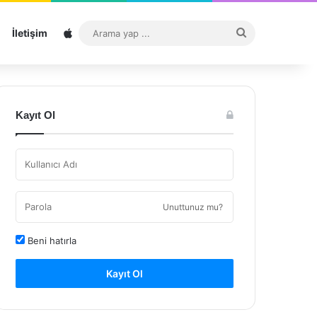
Sitemap
Arama
İletişim
yap
...
Kayıt Ol
Unuttunuz mu?
Beni hatırla
Kayıt Ol