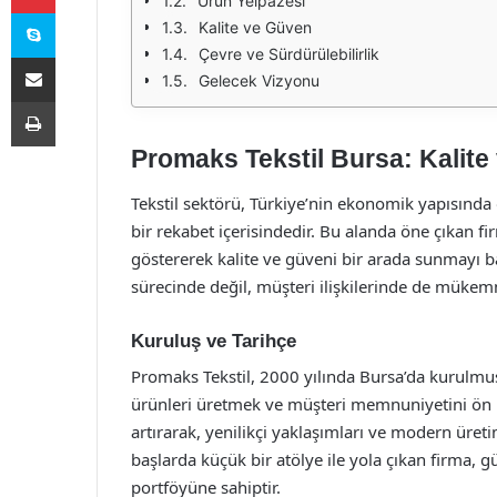
Ürün Yelpazesi
Skype
Kalite ve Güven
Çevre ve Sürdürülebilirlik
E-Posta ile paylaş
Gelecek Vizyonu
Yazdır
Promaks Tekstil Bursa: Kalite
Tekstil sektörü, Türkiye’nin ekonomik yapısınd
bir rekabet içerisindedir. Bu alanda öne çıkan fi
göstererek kalite ve güveni bir arada sunmayı b
sürecinde değil, müşteri ilişkilerinde de mükem
Kuruluş ve Tarihçe
Promaks Tekstil, 2000 yılında Bursa’da kurulmuşt
ürünleri üretmek ve müşteri memnuniyetini ön 
artırarak, yenilikçi yaklaşımları ve modern üretim
başlarda küçük bir atölye ile yola çıkan firma, 
portföyüne sahiptir.