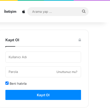
Sitemap
Arama
İletişim
yap
...
Kayıt Ol
Unuttunuz mu?
Beni hatırla
Kayıt Ol