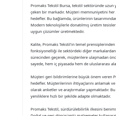
Promaks Tekstil Bursa, tekstil sektöründe uzun y
çeken bir markadır. Müşteri memnuniyetini her 
hedefler. Bu bağlamda, ürünlerinin tasarımından 
Modern teknolojilerle donatılmış üretim tesisler
uygun çözümler üretmektedir.
Kalite, Promaks Tekstil’in temel prensiplerinden b
fonksiyonelliği ile sektördeki diğer markalardan 
sürecinden geçerek, müşterilere ulaşmadan önc
sayede, hem iç piyasada hem de uluslararası ala
Müşteri geri bildirimlerine büyük önem veren Pr
hedefler. Müşterilerinin ihtiyaçlarını anlamak 
olarak anketler ve araştırmalar yapmaktadır. Bu
yeniliklere hızlı bir şekilde adapte olmaktadır.
Promaks Tekstil, sürdürülebilirlik ilkesini beni
Doğal ve geri dönüşümlü malzemeler kullanarak