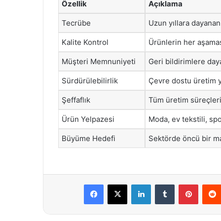
Özellik
Açıklama
Tecrübe
Uzun yıllara dayanan
Kalite Kontrol
Ürünlerin her aşaması
Müşteri Memnuniyeti
Geri bildirimlere daya
Sürdürülebilirlik
Çevre dostu üretim 
Şeffaflık
Tüm üretim süreçleri
Ürün Yelpazesi
Moda, ev tekstili, spo
Büyüme Hedefi
Sektörde öncü bir ma
Facebook
X
LinkedIn
Tumblr
Pintere