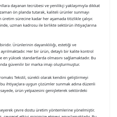
ıllara dayanan tecrübesi ve yenilikçi yaklaşımıyla dikkat
zaman ön planda tutarak, kaliteli ürünler sunmayı
üretim sürecine kadar her aşamada titizlikle çalışır.
inde, uzman kadrosu ile birlikte sektörün ihtiyaçlarına
iridir. Ürünlerinin dayanıklılığı, estetiği ve
ayrılmaktadır. Her bir ürün, detaylı bir kalite kontrol
e en yüksek standartlarda olmasını sağlamaktadır. Bu
nda güvenilir bir marka imajı oluşturmuştur.
omaks Tekstil, sürekli olarak kendini geliştirmeyi
ve bu ihtiyaçlara uygun çözümler sunmak adına düzenli
 sayede, ürün yelpazesini genişleterek sektördeki
mseyerek çevre dostu üretim yöntemlerine yönelmiştir.
, çevresel etkiyi minimize etmeyi amaçlamaktadır. Bu