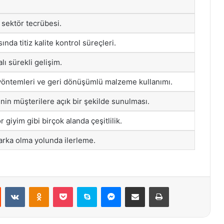
 sektör tecrübesi.
nda titiz kalite kontrol süreçleri.
lı sürekli gelişim.
yöntemleri ve geri dönüşümlü malzeme kullanımı.
nin müşterilere açık bir şekilde sunulması.
r giyim gibi birçok alanda çeşitlilik.
rka olma yolunda ilerleme.
st
Reddit
VKontakte
Odnoklassniki
Pocket
Skype
Messenger
E-Posta ile paylaş
Yazdır