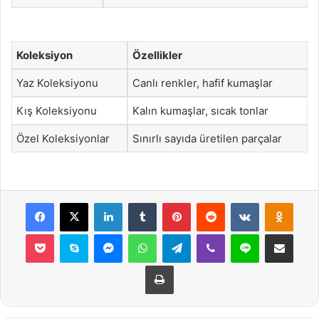
Koleksiyon
Özellikler
Yaz Koleksiyonu
Canlı renkler, hafif kumaşlar
Kış Koleksiyonu
Kalın kumaşlar, sıcak tonlar
Özel Koleksiyonlar
Sınırlı sayıda üretilen parçalar
Facebook
X
LinkedIn
Tumblr
Pinterest
Reddit
VKontakte
Odnok
Pocket
Skype
Messenger
WhatsApp
Telegram
Viber
Line
E-Posta ile payla
Yazdır