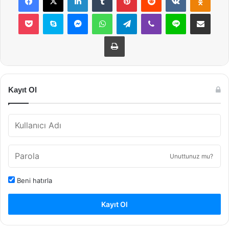
Pocket
Skype
Messenger
WhatsApp
Telegram
Viber
Line
E-Posta ile payla
Yazdır
Kayıt Ol
Unuttunuz mu?
Beni hatırla
Kayıt Ol