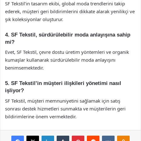
SF Tekstil’in tasarım ekibi, global moda trendlerini takip
ederek, müşteri geri bildirimlerini dikkate alarak yenilikçi ve
şık koleksiyonlar oluşturur.
4. SF Tekstil, sürdürülebilir moda anlayışına sahip
mi?
Evet, SF Tekstil, çevre dostu üretim yöntemleri ve organik
kumaşlar kullanarak sürdürülebilir moda anlayışını
benimsemektedir.
5. SF Tekstil’in müşteri ilişkileri yönetimi nasıl
işliyor?
SF Tekstil, müşteri memnuniyetini sağlamak için satış
sonrası destek hizmetleri sunmakta ve müşterilerin geri
bildirimlerine önem vermektedir.
Facebook
X
LinkedIn
Tumblr
Pinterest
Reddit
VKontakte
Odnok