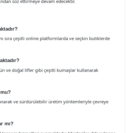
ından söz ettirmeye devam edecektir.
aktadır?
nı sıra çeşitli online platformlarda ve seçkin butiklerde
maktadır?
ün ve doğal lifler gibi çeşitli kumaşlar kullanarak
r mu?
lanarak ve sürdürülebilir üretim yöntemleriyle çevreye
ar mı?