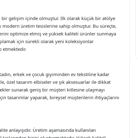
bir gelişim içinde olmuştur. İlk olarak küçük bir atölye
 modern üretim tesislerine sahip olmuştur. Bu süreçte,
lerini optimize etmiş ve yüksek kaliteli ürünler sunmaya
rşılamak için sürekli olarak yeni koleksiyonlar
p etmektedir.
 Kadın, erkek ve çocuk giyiminden ev tekstiline kadar
e, özel tasarım elbiseler ve şık aksesuarlar ile dikkat
kler sunarak geniş bir müşteri kitlesine ulaşmayı
 için tasarımlar yaparak, bireysel müşterilerin ihtiyaçlarını
alite anlayışıdır. Üretim aşamasında kullanılan
 taşlarından birini oluşturmaktadır. Yüksek kaliteli