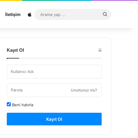
Sitemap
Arama
İletişim
yap
...
Kayıt Ol
Unuttunuz mu?
Beni hatırla
Kayıt Ol