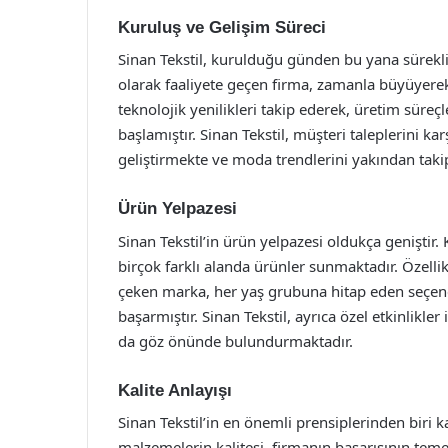
Kuruluş ve Gelişim Süreci
Sinan Tekstil, kurulduğu günden bu yana sürekli 
olarak faaliyete geçen firma, zamanla büyüyerek
teknolojik yenilikleri takip ederek, üretim süreç
başlamıştır. Sinan Tekstil, müşteri taleplerini ka
geliştirmekte ve moda trendlerini yakından taki
Ürün Yelpazesi
Sinan Tekstil’in ürün yelpazesi oldukça geniştir.
birçok farklı alanda ürünler sunmaktadır. Özellikl
çeken marka, her yaş grubuna hitap eden seçene
başarmıştır. Sinan Tekstil, ayrıca özel etkinlikler
da göz önünde bulundurmaktadır.
Kalite Anlayışı
Sinan Tekstil’in en önemli prensiplerinden biri k
malzemelerin kalitesi, firmanın başarısının temel