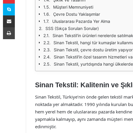
Skype
Müşteri Memnuniyeti
Çevre Dostu Yaklaşımlar
E-Posta ile paylaş
Uluslararası Pazarda Yer Alma
Yazdır
SSS (Sıkça Sorulan Sorular)
Sinan Tekstil'in ürünleri nerelerde satılma
Sinan Tekstil, hangi tür kumaşlar kullanm
Sinan Tekstil, çevre dostu üretim yapıyo
Sinan Tekstil'in özel tasarım hizmetleri va
Sinan Tekstil, yurtdışında hangi ülkelerd
Sinan Tekstil: Kalitenin ve Şık
Sinan Tekstil, Türkiye’nin önde gelen tekstil mar
noktada yer almaktadır. 1990 yılında kurulan bu 
hem yerel hem de uluslararası pazarda kendine s
yapmakla kalmayıp, aynı zamanda müşteri memnu
edinmiştir.