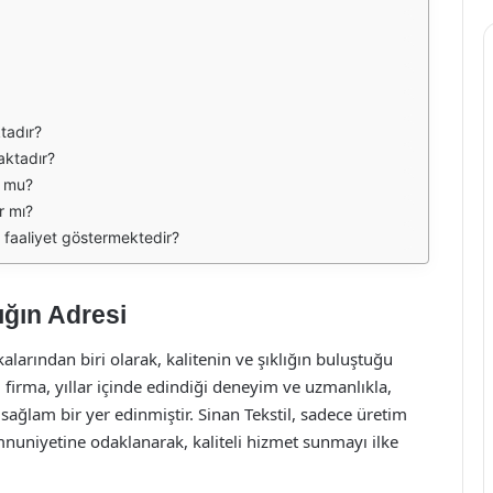
ktadır?
aktadır?
r mu?
r mı?
e faaliyet göstermektedir?
lığın Adresi
kalarından biri olarak, kalitenin ve şıklığın buluştuğu
firma, yıllar içinde edindiği deneyim ve uzmanlıkla,
ağlam bir yer edinmiştir. Sinan Tekstil, sadece üretim
niyetine odaklanarak, kaliteli hizmet sunmayı ilke