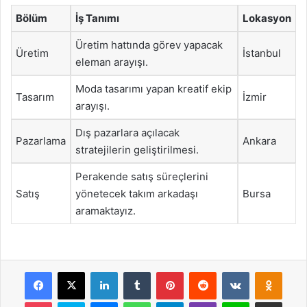
Bölüm
İş Tanımı
Lokasyon
Üretim hattında görev yapacak
Üretim
İstanbul
eleman arayışı.
Moda tasarımı yapan kreatif ekip
Tasarım
İzmir
arayışı.
Dış pazarlara açılacak
Pazarlama
Ankara
stratejilerin geliştirilmesi.
Perakende satış süreçlerini
Satış
yönetecek takım arkadaşı
Bursa
aramaktayız.
Facebook
X
LinkedIn
Tumblr
Pinterest
Reddit
VKontakte
Odnok
Pocket
Skype
Messenger
WhatsApp
Telegram
Viber
Line
E-Posta ile payla