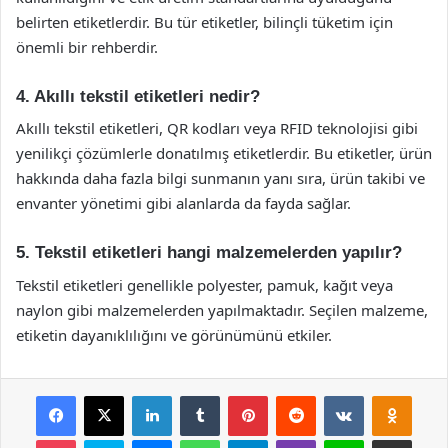
belirten etiketlerdir. Bu tür etiketler, bilinçli tüketim için
önemli bir rehberdir.
4. Akıllı tekstil etiketleri nedir?
Akıllı tekstil etiketleri, QR kodları veya RFID teknolojisi gibi
yenilikçi çözümlerle donatılmış etiketlerdir. Bu etiketler, ürün
hakkında daha fazla bilgi sunmanın yanı sıra, ürün takibi ve
envanter yönetimi gibi alanlarda da fayda sağlar.
5. Tekstil etiketleri hangi malzemelerden yapılır?
Tekstil etiketleri genellikle polyester, pamuk, kağıt veya
naylon gibi malzemelerden yapılmaktadır. Seçilen malzeme,
etiketin dayanıklılığını ve görünümünü etkiler.
Facebook
X
LinkedIn
Tumblr
Pinterest
Reddit
VKontakte
Odnok
Pocket
Skype
Messenger
WhatsApp
Telegram
Viber
Line
E-Posta ile payla