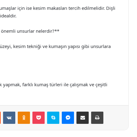
maşlar için ise kesim makasları tercih edilmelidir. Dişli
idealdir.
 önemli unsurlar nelerdir?**
zeyi, kesim tekniği ve kumaşın yapısı gibi unsurlara
k yapmak, farklı kumaş türleri ile çalışmak ve çeşitli
st
Reddit
VKontakte
Odnoklassniki
Pocket
Skype
Messenger
E-Posta ile paylaş
Yazdır