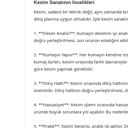
Kesim Sanatının İncelikleri
Kesim, sadece bir teknik değil, aynı zamanda bir
dikiş planına uygun olmalıdır. İşte kesim sanatını
1. **Desen Analizi**: Kumaşın desenini iyi anal
doğru yerleştirilmesi, son ürünün estetiğini etkil
2. **Kumaşın Yapısı**: Her kumaşın kendine özgü 
kumaş türleri, kesim sırasında farklı davranışla
göre kesim yapmak gereklidir.
3. **Dikiş Hattı**: Kesim sırasında dikiş hattı
önemlidir. Dikiş hattının doğru yerleştirilmesi, dik
4. **Hassasiyet**: Kesim işlemi sırasında hassas
üründe büyük sorunlara yol açabilir. Bu nedenle, 
5. **Pratik**: Kesim becerisi, pratik ile gelişir.