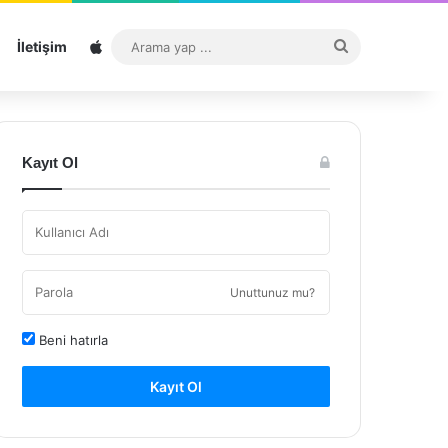
Sitemap
Arama
İletişim
yap
...
Kayıt Ol
Unuttunuz mu?
Beni hatırla
Kayıt Ol