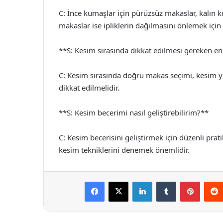
C: İnce kumaşlar için pürüzsüz makaslar, kalın ku
makaslar ise ipliklerin dağılmasını önlemek için 
**S: Kesim sırasında dikkat edilmesi gereken en
C: Kesim sırasında doğru makas seçimi, kesim yü
dikkat edilmelidir.
**S: Kesim becerimi nasıl geliştirebilirim?**
C: Kesim becerisini geliştirmek için düzenli prati
kesim tekniklerini denemek önemlidir.
Facebook
X
LinkedIn
Tumblr
Pintere