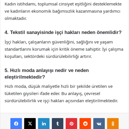
Kadın istihdamı, toplumsal cinsiyet eşitliğini desteklemekte
ve kadınların ekonomik bağımsızlık kazanmasına yardımcı
olmaktadır.
4. Tekstil sanayisinde işçi hakları neden önemlidir?
İşçi hakları, çalışanların güvenliğini, sağlığını ve yaşam
standartlarını korumak için kritik öneme sahiptir. İyi çalışma
koşulları, sektördeki sürdürülebilirliği artırır.
5. Hızlı moda anlayışı nedir ve neden
eleştirilmektedir?
Hızlı moda, düşük maliyetle hızlı bir şekilde üretilen ve
tüketilen giysileri ifade eder. Bu anlayış, çevresel
sürdürülebilirlik ve işçi hakları açısından eleştirilmektedir.
Facebook
X
LinkedIn
Tumblr
Pinterest
Reddit
VKontakte
Odnok