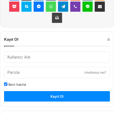
Pocket
Skype
Messenger
WhatsApp
Telegram
Viber
Line
E-Posta ile payla
Yazdır
Kayıt Ol
Unuttunuz mu?
Beni hatırla
Kayıt Ol