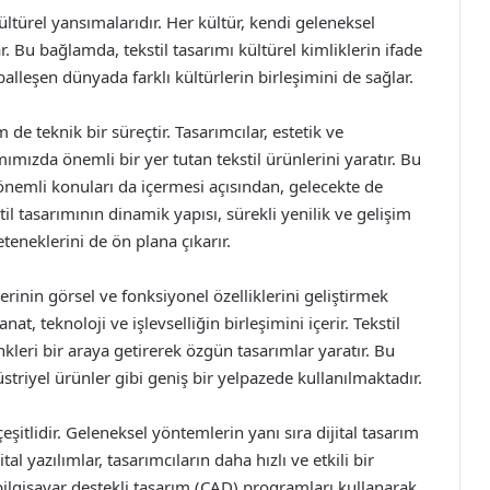
ültürel yansımalarıdır. Her kültür, kendi geleneksel
r. Bu bağlamda, tekstil tasarımı kültürel kimliklerin ifade
leşen dünyada farklı kültürlerin birleşimini de sağlar.
 de teknik bir süreçtir. Tasarımcılar, estetik ve
ımızda önemli bir yer tutan tekstil ürünlerini yaratır. Bu
bi önemli konuları da içermesi açısından, gelecekte de
 tasarımının dinamik yapısı, sürekli yenilik ve gelişim
teneklerini de ön plana çıkarır.
erinin görsel ve fonksiyonel özelliklerini geliştirmek
nat, teknoloji ve işlevselliğin birleşimini içerir. Tekstil
nkleri bir araya getirerek özgün tasarımlar yaratır. Bu
üstriyel ürünler gibi geniş bir yelpazede kullanılmaktadır.
eşitlidir. Geleneksel yöntemlerin yanı sıra dijital tasarım
al yazılımlar, tasarımcıların daha hızlı ve etkili bir
 bilgisayar destekli tasarım (CAD) programları kullanarak