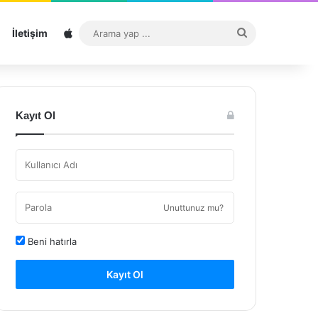
Sitemap
Arama
İletişim
yap
...
Kayıt Ol
Unuttunuz mu?
Beni hatırla
Kayıt Ol