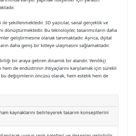
ktadır.
i ile şekillenmektedir. 3D yazıcılar, sanal gerçeklik ve
cini dönüştürmektedir. Bu teknolojiler, tasarımcıların daha
er geliştirmesine olanak tanımaktadır. Ayrıca, dijital
ların daha geniş bir kitleye ulaşmasını sağlamaktadır.
irliği bir araya getiren dinamik bir alandır. Yenilikçi
n hem de endüstrinin ihtiyaçlarını karşılamak için sürekli
ı, bu değişimlerin öncüsü olarak, hem estetik hem de
ilham kaynaklarını belirleyerek tasarım konseptlerini
llanılarak uygun renk paletleri ve desenler geliştirilir.