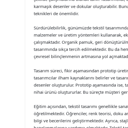
karmaşık desenler ve dokular oluşturabilir. Bun
teknikleri de önemlidir.
Sürdürülebilirlik, günümüzde tekstil tasarımında
malzemeler ve üretim yöntemleri kullanarak, eko
çalışmaktadır. Organik pamuk, geri dönüştürülmü
tasarımında sıkça tercih edilmektedir. Bu da h
çevresel bilinçlenmenin artmasına yol açmaktadı
Tasarım süreci, fikir aşamasından prototip üreti
tasarımcılar ilham kaynaklarını belirler ve tasarı
desenler oluşturulur. Prototip aşamasında ise, t
nihai ürünü oluştururlar. Bu süreçte müşteri ger
Eğitim açısından, tekstil tasarımı genellikle san
öğretilmektedir. Öğrenciler, renk teorisi, doku a
bilgi ve becerilerini geliştirmektedir. Ayrıca, sta
hazırlanmalarına yardımcı olmaktadır. Tekstil ta