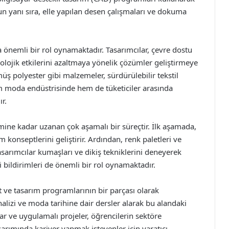
un yanı sıra, elle yapılan desen çalışmaları ve dokuma
 önemli bir rol oynamaktadır. Tasarımcılar, çevre dostu
lojik etkilerini azaltmaya yönelik çözümler geliştirmeye
ş polyester gibi malzemeler, sürdürülebilir tekstil
em moda endüstrisinde hem de tüketiciler arasında
r.
mine kadar uzanan çok aşamalı bir süreçtir. İlk aşamada,
m konseptlerini geliştirir. Ardından, renk paletleri ve
asarımcılar kumaşları ve dikiş tekniklerini deneyerek
i bildirimleri de önemli bir rol oynamaktadır.
at ve tasarım programlarının bir parçası olarak
nalizi ve moda tarihine dair dersler alarak bu alandaki
jlar ve uygulamalı projeler, öğrencilerin sektöre
sarımında kariyer yapmak isteyenler için yaratıcı