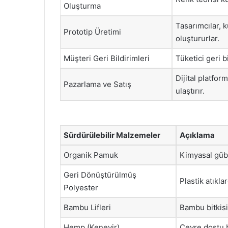
Oluşturma
Tasarımcılar, 
Prototip Üretimi
oluştururlar.
Müşteri Geri Bildirimleri
Tüketici geri b
Dijital platfor
Pazarlama ve Satış
ulaştırır.
Sürdürülebilir Malzemeler
Açıklama
Organik Pamuk
Kimyasal gübr
Geri Dönüştürülmüş
Plastik atıkl
Polyester
Bambu Lifleri
Bambu bitkisi
Hemp (Kenevir)
Çevre dostu b