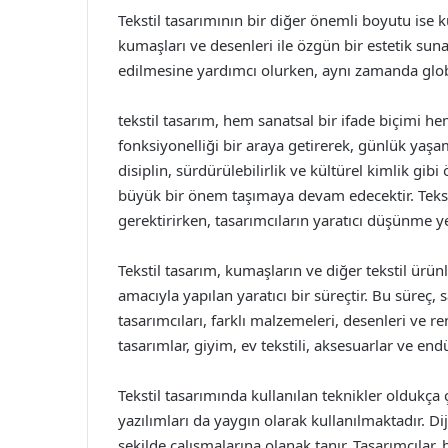
Tekstil tasarımının bir diğer önemli boyutu ise k
kumaşları ve desenleri ile özgün bir estetik suna
edilmesine yardımcı olurken, aynı zamanda global
tekstil tasarım, hem sanatsal bir ifade biçimi hem
fonksiyonelliği bir araya getirerek, günlük yaşam
disiplin, sürdürülebilirlik ve kültürel kimlik gi
büyük bir önem taşımaya devam edecektir. Tekstil
gerektirirken, tasarımcıların yaratıcı düşünme ye
Tekstil tasarım, kumaşların ve diğer tekstil ürünl
amacıyla yapılan yaratıcı bir süreçtir. Bu süreç, sa
tasarımcıları, farklı malzemeleri, desenleri ve re
tasarımlar, giyim, ev tekstili, aksesuarlar ve end
Tekstil tasarımında kullanılan teknikler oldukça ç
yazılımları da yaygın olarak kullanılmaktadır. Dijit
şekilde çalışmalarına olanak tanır. Tasarımcılar,