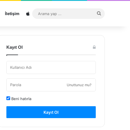
Sitemap
Arama
İletişim
yap
...
Kayıt Ol
Unuttunuz mu?
Beni hatırla
Kayıt Ol