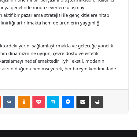
 dünya genelinde moda severlere ulaşmayı
ktif bir pazarlama stratejisi ile genç kitlelere hitap
nirliği artırılmakta hem de ürünlerin yaygınlığı
ektördeki yerini sağlamlaştırmakta ve geleceğe yönelik
mın dinamizmine uygun, çevre dostu ve estetik
e karşılamayı hedeflemektedir. Tyh Tekstil, modanın
tarzı olduğunu benimseyerek, her bireyin kendini ifade
st
Reddit
VKontakte
Odnoklassniki
Pocket
Skype
Messenger
E-Posta ile paylaş
Yazdır