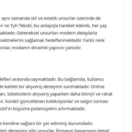
p, aynı zamanda stil ve estetik unsurlar üzerinde de
r ve Tyh Tekstil, bu anlayışla hareket ederek, her yaş
aktadır. Geleneksel unsurları modern detaylarla
issetmelerini sağlamak hedeflenmektedir. Farklı renk
yonlar, modanın dinamik yapısını yansıtır.
defleri arasında saymaktadır. Bu bağlamda, kullanıcı
ile kaliteli bir alışveriş deneyimi sunmaktadır. Online
, tüketicilerin alışveriş yaparken daha bilinçli ve rahat
r. Sürekli güncellenen koleksiyonlar ve salgın sonrası
kstil’in büyüme potansiyelini artırmaktadır.
rde kendine sağlam bir yer edinmiş durumdadır.
teri deneyimi gibi unsurlar, firmanın başarısının temel