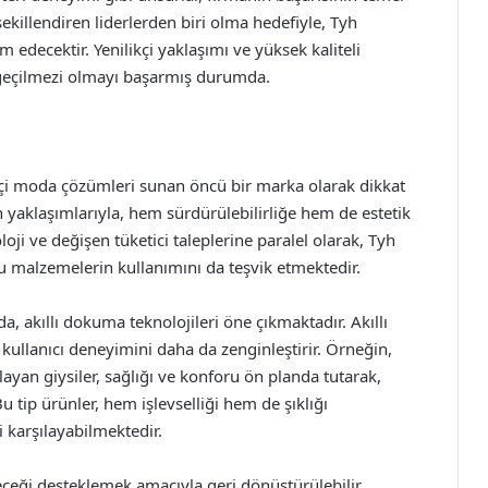
şekillendiren liderlerden biri olma hedefiyle, Tyh
m edecektir. Yenilikçi yaklaşımı ve yüksek kaliteli
azgeçilmezi olmayı başarmış durumda.
ikçi moda çözümleri sunan öncü bir marka olarak dikkat
yaklaşımlarıyla, hem sürdürülebilirliğe hem de estetik
oji ve değişen tüketici taleplerine paralel olarak, Tyh
ostu malzemelerin kullanımını da teşvik etmektedir.
a, akıllı dokuma teknolojileri öne çıkmaktadır. Akıllı
de, kullanıcı deneyimini daha da zenginleştirir. Örneğin,
yan giysiler, sağlığı ve konforu ön planda tutarak,
tip ürünler, hem işlevselliği hem de şıklığı
 karşılayabilmektedir.
leceği desteklemek amacıyla geri dönüştürülebilir