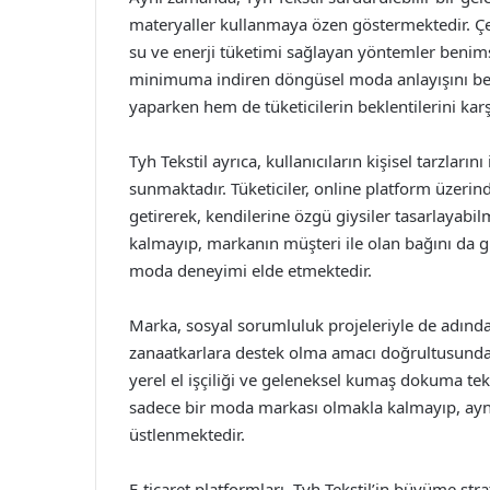
materyaller kullanmaya özen göstermektedir. Çev
su ve enerji tüketimi sağlayan yöntemler benimsem
minimuma indiren döngüsel moda anlayışını ben
yaparken hem de tüketicilerin beklentilerini kar
Tyh Tekstil ayrıca, kullanıcıların kişisel tarzları
sunmaktadır. Tüketiciler, online platform üzerin
getirerek, kendilerine özgü giysiler tasarlayab
kalmayıp, markanın müşteri ile olan bağını da g
moda deneyimi elde etmektedir.
Marka, sosyal sorumluluk projeleriyle de adından 
zanaatkarlara destek olma amacı doğrultusunda 
yerel el işçiliği ve geleneksel kumaş dokuma tek
sadece bir moda markası olmakla kalmayıp, ayn
üstlenmektedir.
E-ticaret platformları, Tyh Tekstil’in büyüme stra