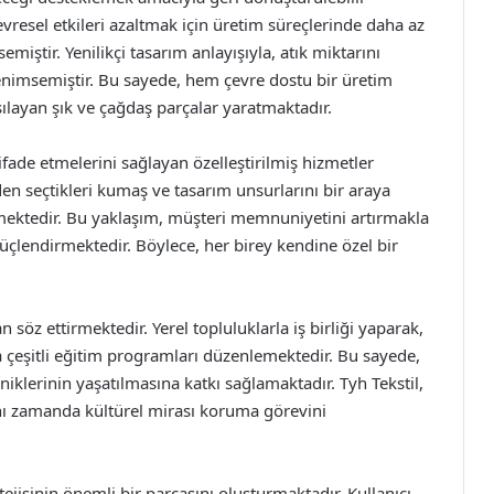
resel etkileri azaltmak için üretim süreçlerinde daha az
iştir. Yenilikçi tasarım anlayışıyla, atık miktarını
imsemiştir. Bu sayede, hem çevre dostu bir üretim
şılayan şık ve çağdaş parçalar yaratmaktadır.
nı ifade etmelerini sağlayan özelleştirilmiş hizmetler
den seçtikleri kumaş ve tasarım unsurlarını bir araya
ilmektedir. Bu yaklaşım, müşteri memnuniyetini artırmakla
üçlendirmektedir. Böylece, her birey kendine özel bir
söz ettirmektedir. Yerel topluluklarla iş birliği yaparak,
çeşitli eğitim programları düzenlemektedir. Bu sayede,
niklerinin yaşatılmasına katkı sağlamaktadır. Tyh Tekstil,
ı zamanda kültürel mirası koruma görevini
tejisinin önemli bir parçasını oluşturmaktadır. Kullanıcı