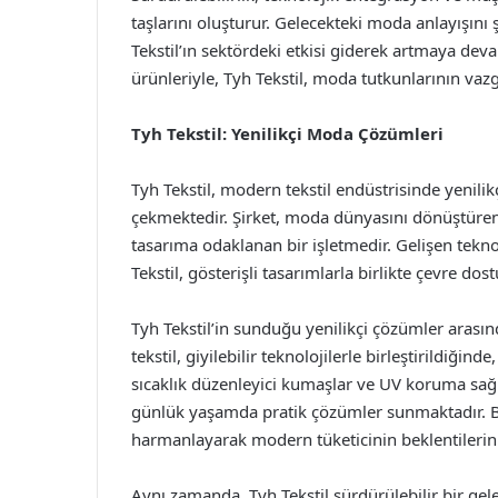
taşlarını oluşturur. Gelecekteki moda anlayışını 
Tekstil’ın sektördeki etkisi giderek artmaya deva
ürünleriyle, Tyh Tekstil, moda tutkunlarının v
Tyh Tekstil: Yenilikçi Moda Çözümleri
Tyh Tekstil, modern tekstil endüstrisinde yenil
çekmektedir. Şirket, moda dünyasını dönüştüren 
tasarıma odaklanan bir işletmedir. Gelişen teknol
Tekstil, gösterişli tasarımlarla birlikte çevre d
Tyh Tekstil’in sunduğu yenilikçi çözümler arasınd
tekstil, giyilebilir teknolojilerle birleştirildiğin
sıcaklık düzenleyici kumaşlar ve UV koruma sağla
günlük yaşamda pratik çözümler sunmaktadır. Bu 
harmanlayarak modern tüketicinin beklentilerini
Aynı zamanda, Tyh Tekstil sürdürülebilir bir ge