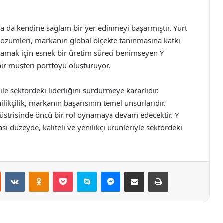
a da kendine sağlam bir yer edinmeyi başarmıştır. Yurt
çözümleri, markanın global ölçekte tanınmasına katkı
şılamak için esnek bir üretim süreci benimseyen Y
r müşteri portföyü oluşturuyor.
e sektördeki liderliğini sürdürmeye kararlıdır.
nilikçilik, markanın başarısının temel unsurlarıdır.
düstrisinde öncü bir rol oynamaya devam edecektir. Y
 düzeyde, kaliteli ve yenilikçi ürünleriyle sektördeki
st
Reddit
VKontakte
Odnoklassniki
Pocket
Skype
Messenger
E-Posta ile paylaş
Yazdır