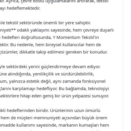
 Ayrıca, çevre dostu uygulamalarını artırarak, tekstil
ayı hedeflemektedir.
e tekstil sektöründe önemli bir yere sahiptir.
niyeti** odaklı yaklaşımı sayesinde, hem çevreye duyarlı
ki hedefleri doğrultusunda, Y Momentum Tekstil’in
ktir. Bu nedenle, hem bireysel kullanıcılar hem de
özümler, dikkatle takip edilmesi gereken bir konudur.
le sektördeki yerini güçlendirmeye devam ediyor.
e alındığında, yenilikçilik ve sürdürülebilirlik,
um, yalnızca estetik değil, aynı zamanda fonksiyonel
arını karşılamayı hedefliyor. Bu bağlamda, teknolojiyi
ı sektörlere hitap eden geniş bir ürün yelpazesi sunuyor.
li hedeflerinden biridir. Ürünlerinin uzun ömürlü
dan hem de müşteri memnuniyeti açısından büyük önem
i hammadde kullanımı sayesinde, markanın kumaşları hem