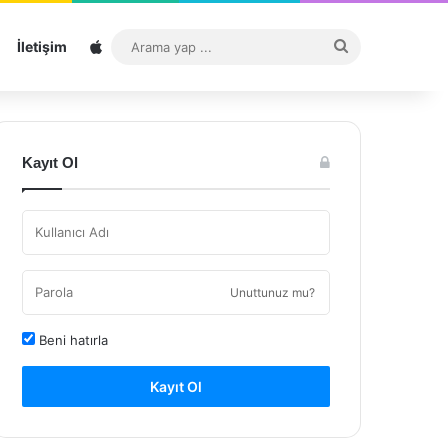
Sitemap
Arama
İletişim
yap
...
Kayıt Ol
Unuttunuz mu?
Beni hatırla
Kayıt Ol