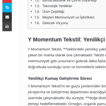
Sürdürülebilirlik ve Çevre Duyarlılığı
Skype
Teknolojik Yenilikler
Ürün Çeşitliliği
E-Posta ile paylaş
Müşteri Memnuniyeti ve İşbirlikleri
Yazdır
Gelecek Vizyonu
Y Momentum Tekstil: Yenilikç
Y Momentum Tekstil, **sektördeki yenilikçi yakl
çeken bir marka olarak öne çıkmaktadır. Tekstil e
memnuniyeti gibi unsurların giderek daha faz
doğrultuda sunduğu ürün ve hizmetlerle sektörd
Yenilikçi Kumaş Geliştirme Süreci
Y Momentum Tekstil’in en güçlü yönlerinden biri,
(Araştırma ve Geliştirme) departmanı aracılığıyla
üzerinde çalışmaktadır. Bu süreçte, **doğa dos
etmeyi hedeflemektedir. Örneğin, organik pamuk