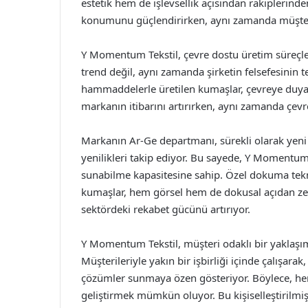
estetik hem de işlevsellik açısından rakipleri
konumunu güçlendirirken, aynı zamanda müşteri 
Y Momentum Tekstil, çevre dostu üretim süreçler
trend değil, aynı zamanda şirketin felsefesinin t
hammaddelerle üretilen kumaşlar, çevreye duyarlı
markanın itibarını artırırken, aynı zamanda çevre 
Markanın Ar-Ge departmanı, sürekli olarak yeni 
yenilikleri takip ediyor. Bu sayede, Y Momentum T
sunabilme kapasitesine sahip. Özel dokuma teknik
kumaşlar, hem görsel hem de dokusal açıdan zen
sektördeki rekabet gücünü artırıyor.
Y Momentum Tekstil, müşteri odaklı bir yaklaşım 
Müşterileriyle yakın bir işbirliği içinde çalışara
çözümler sunmaya özen gösteriyor. Böylece, her
geliştirmek mümkün oluyor. Bu kişiselleştirilm