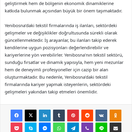
geliştirmek hem de bölgenin ekonomik dinamiklerine
katkıda bulunmak açısından büyük bir önem taşımaktadır.
Yenibosna’daki tekstil firmalarında iş ilanları, sektördeki
gelişmeler ve değişiklikler doğrultusunda sürekli olarak
güncellenmektedir. İş arayanlar, bu ilanları takip ederek
kendilerine uygun pozisyonları değerlendirebilir ve
kariyerlerine yön verebilirler. Yenibosna’nın tekstil sektörü,
sunduğu fırsatlar ve dinamik yapısıyla, hem yeni mezunlar
hem de deneyimli profesyoneller için cazip bir alan
oluşturmaktadır. Bu nedenle, Yenibosna’daki tekstil
firmalarında kariyer yapmak isteyenlerin, sektördeki
gelişmeleri yakından takip etmeleri önemlidir.
Facebook
X
LinkedIn
Tumblr
Pinterest
Reddit
VKontakte
Odnok
Pocket
Skype
Messenger
WhatsApp
Telegram
Viber
Line
E-Posta ile payla